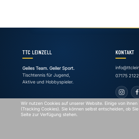
TTC LEINZELL
KONTAKT
info@ttclei
Geiles Team. Geiler Sport.
Tischtennis für Jugend,
07175 212
Aktive und Hobbyspieler.
Wir nutzen Cookies auf unserer Website. Einige von ihnen 
(Tracking Cookies). Sie können selbst entscheiden, ob Sie
Seite zur Verfügung stehen.
© 2026 TTC Leinzell 2002 e.V.