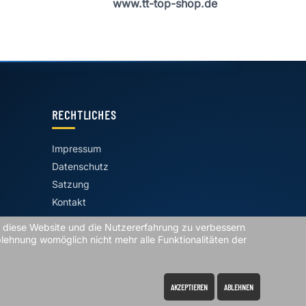
www.tt-top-shop.de
RECHTLICHES
Impressum
Datenschutz
Satzung
Kontakt
n, diese Website und die Nutzererfahrung zu verbessern
blehnung womöglich nicht mehr alle Funktionalitäten der
Geiles Team - Geiler Sport
AKZEPTIEREN
ABLEHNEN