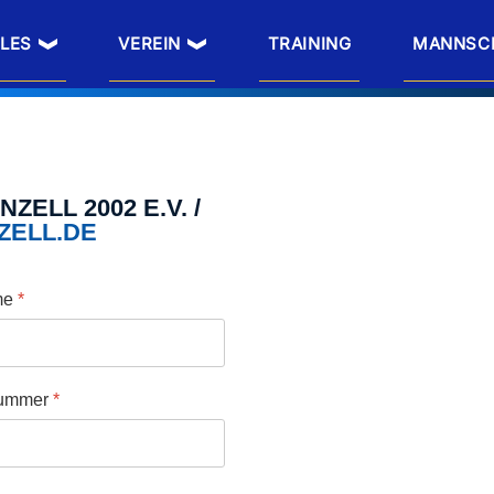
LES
VEREIN
TRAINING
MANNSC
ZELL 2002 E.V. /
ZELL.DE
me
*
nummer
*