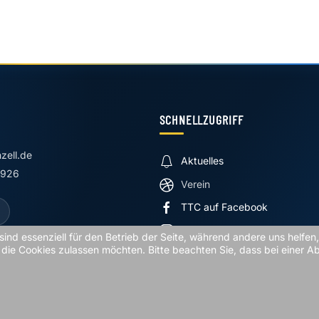
SCHNELLZUGRIFF
nzell.de
Aktuelles
2926
Verein
TTC auf Facebook
TTC auf Instagram
sind essenziell für den Betrieb der Seite, während andere uns helfe
 die Cookies zulassen möchten. Bitte beachten Sie, dass bei einer A