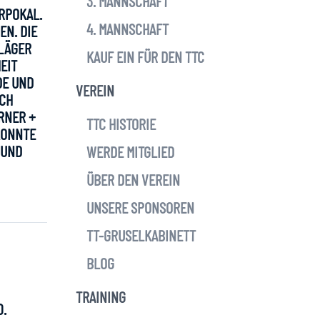
3. MANNSCHAFT
ERPOKAL.
4. MANNSCHAFT
EN. DIE
HLÄGER
KAUF EIN FÜR DEN TTC
EIT
DE UND
VEREIN
ICH
ERNER +
TTC HISTORIE
 KONNTE
 UND
WERDE MITGLIED
ÜBER DEN VEREIN
UNSERE SPONSOREN
TT-GRUSELKABINETT
BLOG
TRAINING
0.