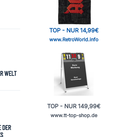
TOP - NUR 14,99€
www.RetroWorld.info
ER WELT
TOP - NUR 149,99€
www.tt-top-shop.de
E DER
ES