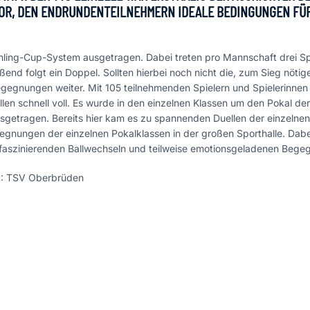
VOR, DEN ENDRUNDENTEILNEHMERN IDEALE BEDINGUNGEN FÜ
hling-Cup-System ausgetragen. Dabei treten pro Mannschaft drei Spi
nd folgt ein Doppel. Sollten hierbei noch nicht die, zum Sieg nötige
 Begegnungen weiter. Mit 105 teilnehmenden Spielern und Spielerinne
n schnell voll. Es wurde in den einzelnen Klassen um den Pokal de
usgetragen. Bereits hier kam es zu spannenden Duellen der einzelnen
gnungen der einzelnen Pokalklassen in der großen Sporthalle. Dab
u faszinierenden Ballwechseln und teilweise emotionsgeladenen Beg
A: TSV Oberbrüden