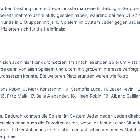
arken Leistungsunterschiede musste man eine Einteilung in Gruppe
bereits mehrere Jahre aktiv gespielt haben, während bei den U15/2 
orrunde in 2 Gruppen mit je 10 Spielern im System Jeder gegen Jede
izierten sich für die Halbfinals:
sich auch hier klar durchsetzen. Im anschließenden Spiel um Platz
de dann von allen Spielern und Eltern mit großem Interesse verfolgt
urchsetzen konnte. Die weiteren Platzierungen waren wie folgt:
mons Robin, 9. Mark Konstantin, 10. Stempfle Luca, 11. Bauer Kevin, 1
16. Fritz Maik, 17. Balle Alexander, 18. Heeb Robin, 19. Albano Guillia
ner. Dadurch konnten die Spieler im System Jeder gegen Jeden direkt
n sich dann auch die Favoriten durch, wobei es fast zu einer Situati
 wäre. Polzer Johannes drehte aber ein fast schon verlorenes Match
Ergebnis: