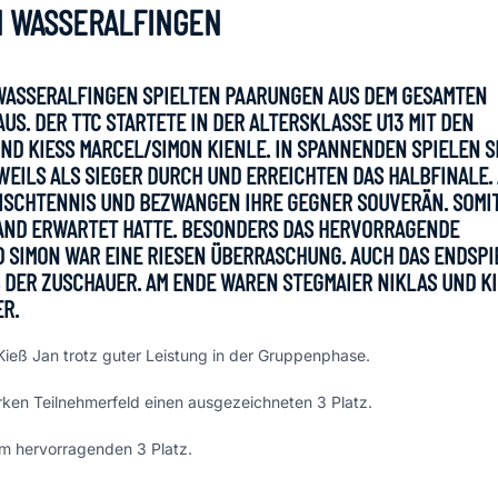
N WASSERALFINGEN
 WASSERALFINGEN SPIELTEN PAARUNGEN AUS DEM GESAMTEN
AUS. DER TTC STARTETE IN DER ALTERSKLASSE U13 MIT DEN
D KIESS MARCEL/SIMON KIENLE. IN SPANNENDEN SPIELEN SE
ILS ALS SIEGER DURCH UND ERREICHTEN DAS HALBFINALE. A
SCHTENNIS UND BEZWANGEN IHRE GEGNER SOUVERÄN. SOMIT 
MAND ERWARTET HATTE. BESONDERS DAS HERVORRAGENDE A
SIMON WAR EINE RIESEN ÜBERRASCHUNG. AUCH DAS ENDSPIEL
R ZUSCHAUER. AM ENDE WAREN STEGMAIER NIKLAS UND KIE
R.
Kieß Jan trotz guter Leistung in der Gruppenphase.
arken Teilnehmerfeld einen ausgezeichneten 3 Platz.
em hervorragenden 3 Platz.