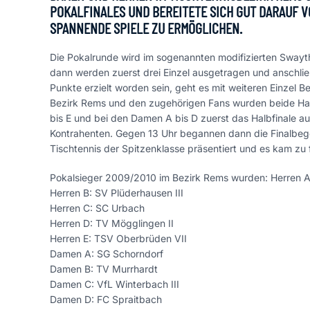
POKALFINALES UND BEREITETE SICH GUT DARAUF 
SPANNENDE SPIELE ZU ERMÖGLICHEN.
Die Pokalrunde wird im sogenannten modifizierten Swayt
dann werden zuerst drei Einzel ausgetragen und anschließe
Punkte erzielt worden sein, geht es mit weiteren Einzel
Bezirk Rems und den zugehörigen Fans wurden beide Halle
bis E und bei den Damen A bis D zuerst das Halbfinale a
Kontrahenten. Gegen 13 Uhr begannen dann die Finalbege
Tischtennis der Spitzenklasse präsentiert und es kam z
Pokalsieger 2009/2010 im Bezirk Rems wurden: Herren 
Herren B: SV Plüderhausen III
Herren C: SC Urbach
Herren D: TV Mögglingen II
Herren E: TSV Oberbrüden VII
Damen A: SG Schorndorf
Damen B: TV Murrhardt
Damen C: VfL Winterbach III
Damen D: FC Spraitbach