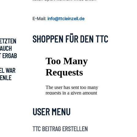
E-Mail:
info@ttcleinzell.de
SHOPPEN FÜR DEN TTC
TZTEN S
UCH H
ERGAB S
 WAR S
NLE R
USER MENU
TTC BEITRAG ERSTELLEN