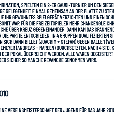
BINATION, SPIELTEN EIN 2-ER GAUDI-TURNIER UM DEN SIEG
IGE GELEGENHEIT EINMAL GEMEINSAM AN DER PLATTE ZU STEH
AUF IHR GEWOHNTES SPIELGERÄT VERZICHTEN UND EINEN SC
SOMIT WAR FÜR DIE FREIZEITSPIELER MEHR CHANCENGLEICHH
ICHE ÜBER KREUZ GEGENEINANDER, DANN KAM DAS SPANNEN
R DIE PARTIE ENTSCHIEDEN. IN 4 GRUPPEN QUALIFIZIERTEN S
N SICH DANN BILLET (JOACHIM + STEFAN) GEGEN BALLE 1 (W
 NIEMEYER (ANDREAS + MAREEN) DURCHSETZTEN. NACH 4 STD.
CH DER POKAL ÜBERREICHT WERDEN. ALLE WAREN BEGEISTERT
 DER SICHER SO MANCHE REVANCHE GENOMMEN WIRD.
010
EINE VEREINSMEISTERSCHAFT DER JUGEND FÜR DAS JAHR 201