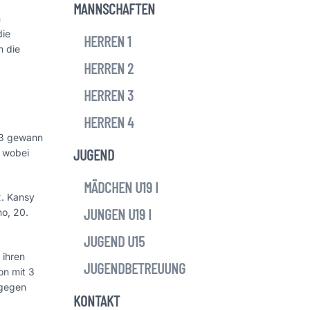
MANNSCHAFTEN
n
die
HERREN 1
n die
HERREN 2
HERREN 3
HERREN 4
 3 gewann
JUGEND
, wobei
MÄDCHEN U19 I
2. Kansy
JUNGEN U19 I
no, 20.
JUGEND U15
 ihren
JUGENDBETREUUNG
on mit 3
 gegen
KONTAKT