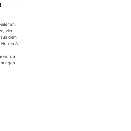
R
eler an,
n, vier
n aus dem
r Herren A
ei wurde
egnungen.