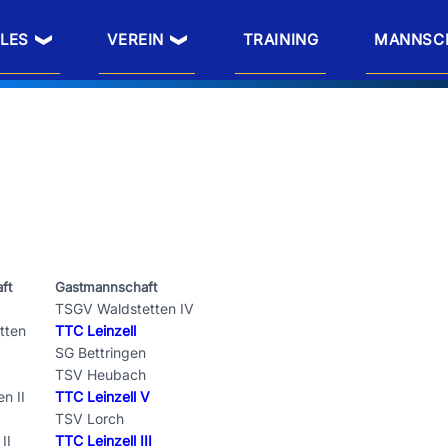
LES
VEREIN
TRAINING
MANNSC
ft
Gastmannschaft
TSGV Waldstetten IV
tten
TTC Leinzell
SG Bettringen
TSV Heubach
fen II
TTC Leinzell V
TSV Lorch
gen II
TTC Leinzell III